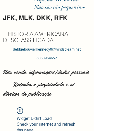
Não são tão pequeninos.
JFK, MLK, DKK, RFK
HISTÓRIA AMERICANA
DESCLASSIFICADA
debbiebouvierkennedy0@windstream.net
6063964652
Não venda informações/dados pessoais
Retenho a propriedade e os
direitos de publicação
Widget Didn’t Load
Check your internet and refresh
this page.