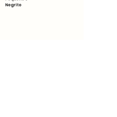
Negrito
Negrito