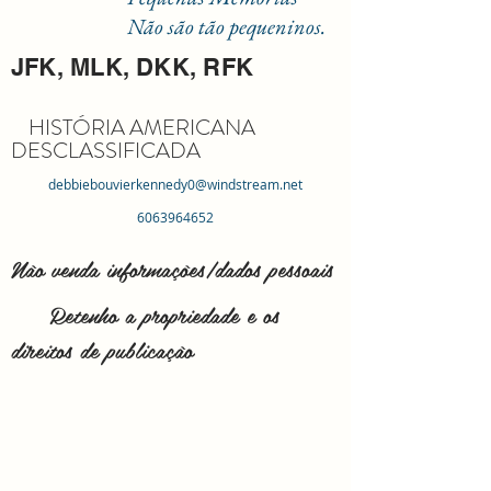
Não são tão pequeninos.
JFK, MLK, DKK, RFK
HISTÓRIA AMERICANA
DESCLASSIFICADA
debbiebouvierkennedy0@windstream.net
6063964652
Não venda informações/dados pessoais
Retenho a propriedade e os
direitos de publicação