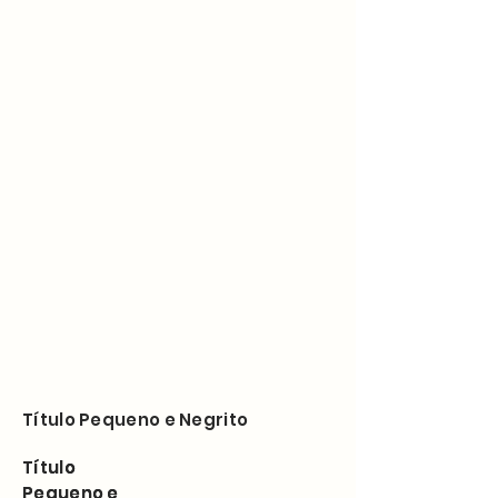
Título Pequeno e Negrito
Título
Título
Pequeno e
Pequeno e