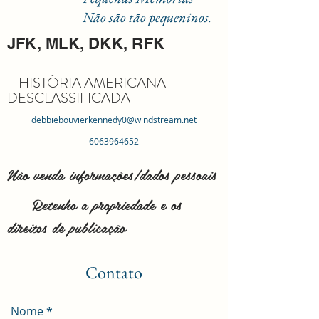
Não são tão pequeninos.
JFK, MLK, DKK, RFK
HISTÓRIA AMERICANA
DESCLASSIFICADA
debbiebouvierkennedy0@windstream.net
6063964652
Não venda informações/dados pessoais
Retenho a propriedade e os
direitos de publicação
Contato
Nome