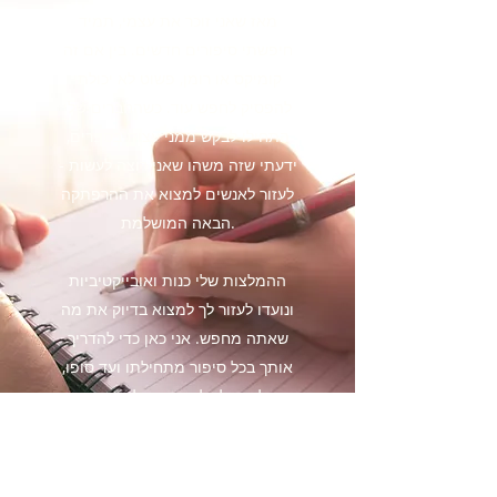
מאז שאני זוכר את עצמי, תמיד
חיפשתי סיפורים חדשים. בין אם זה
קומיקס או רומן, פשוט לא יכולתי
להפסיק לחפש עוד. כשהחברים שלי
התחילו לבקש ממני עצות בספרים,
ידעתי שזה משהו שאני רוצה לעשות -
לעזור לאנשים למצוא את ההרפתקה
הבאה המושלמת.
ההמלצות שלי כנות ואובייקטיביות
ונועדו לעזור לך למצוא בדיוק את מה
שאתה מחפש. אני כאן כדי להדריך
אותך בכל סיפור מתחילתו ועד סופו,
וגם לעזור לך לכתוב משלך עם עצות
שימושיות לכתיבה. בואו נלך לאיבוד
בספר טוב ביחד!