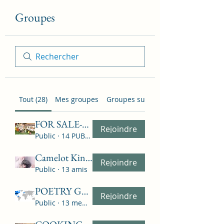
Groupes
Tout (28)
Mes groupes
Groupes suggérés
FOR SALE-FLEA MARKET-NO MONIES EXCHANGE ON SITE
Rejoindre
Public
·
14 PUBLIC
Camelot Kingdom USA Group "LET'S TALK ABOUT RELIG
Rejoindre
Public
·
13 amis
POETRY GROUP - ALL POEMS BY - ? WHOEVER
Rejoindre
Public
·
13 membres