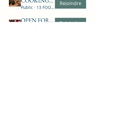
COOKING/BAKING/FOOD
Rejoindre
Public
·
13 FOOD LOVERS
OPEN FORUM - TALK - PUBLIC
Rejoindre
Public
·
13 amis
ADVISORS
Rejoindre
Privé
·
8 ADVISORS
En voir plus
Formulaire d'inscription
Soumettre