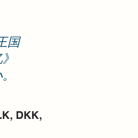
王国
忆》
小。
K, DKK,