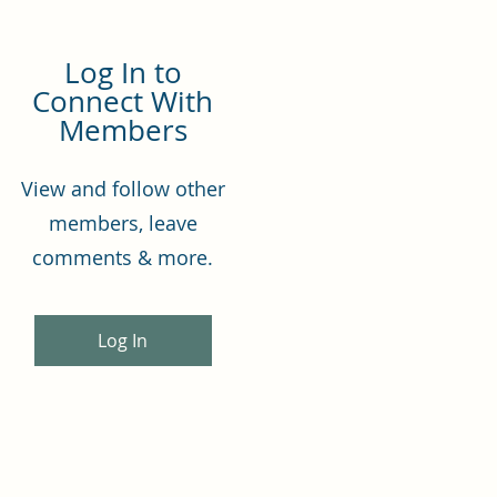
Log In to
Connect With
Members
View and follow other
members, leave
comments & more.
Log In