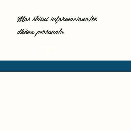
Mos shisni informacione/të
dhëna personale
Shtëpi
Anëtarët
Instagram
More