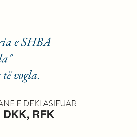
ria e SHBA
la"
të vogla.
NE E DEKLASIFUAR
, DKK, RFK