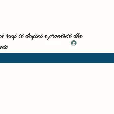
aj të drejtat e pronësisë dhe
mit
Log In
ream.ne
6063964652