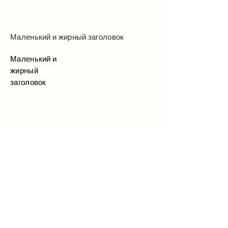
Маленький и жирный заголовок
Маленький и
Маленький и
жирный
жирный
заголовок
заголовок