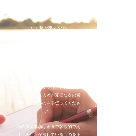
私について
なぜ私が書くのか
思い出すことができて以来、私は
常に新しい物語を探し続けてきま
した。それが漫画であろうと小説
であろうと、私はそれ以上を探す
のをやめられませんでした。友達
が本のアドバイスを求め始めたと
き、これが私がやりたいことだと
思いました。人々が完璧な次の冒
険を見つけるのを手伝ってくださ
い。
私の推奨事項は正直で客観的であ
り、あなたが探しているものを正